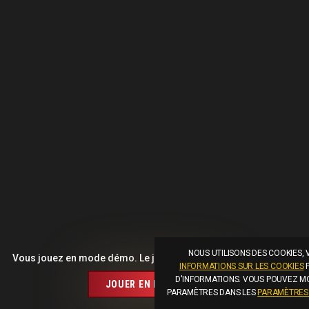
NOUS UTILISONS DES COOKIES, 
Vous jouez en mode démo. Le jeu réel est bien plus intéressant
INFORMATIONS SUR LES COOKIES
P
D'INFORMATIONS. VOUS POUVEZ MO
JOUER EN MODE RÉEL
PARAMÈTRES DANS LES
PARAMÈTRES 