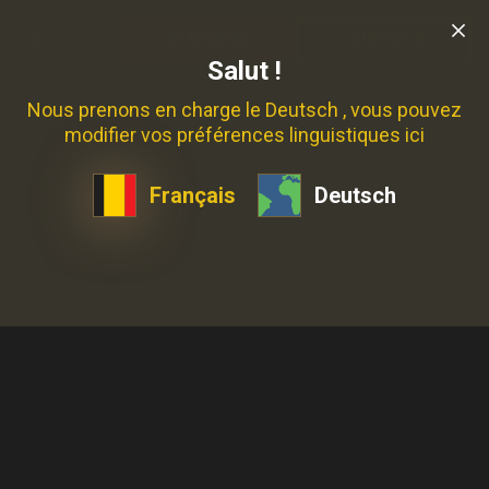
S'INSCRIRE
CONNEXION
Salut !
Nous prenons en charge le Deutsch , vous pouvez
modifier vos préférences linguistiques ici
Français
Deutsch