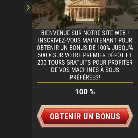
BIENVENUE SUR NOTRE SITE WEB !
INSCRIVEZ-VOUS MAINTENANT POUR
OBTENIR UN BONUS DE 100% JUSQU'À
500 € SUR VOTRE PREMIER DÉPÔT ET
200 TOURS GRATUITS POUR PROFITER
DE VOS MACHINES À SOUS
PRÉFÉRÉES!
100 %
OBTENIR UN BONUS