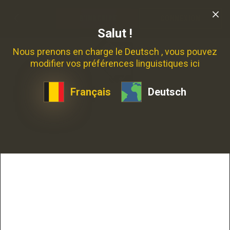
S'INSCRIRE
CONNEXION
Salut !
Nous prenons en charge le Deutsch , vous pouvez
modifier vos préférences linguistiques ici
Français
Deutsch