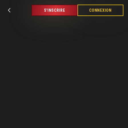
S'INSCRIRE
CONNEXION