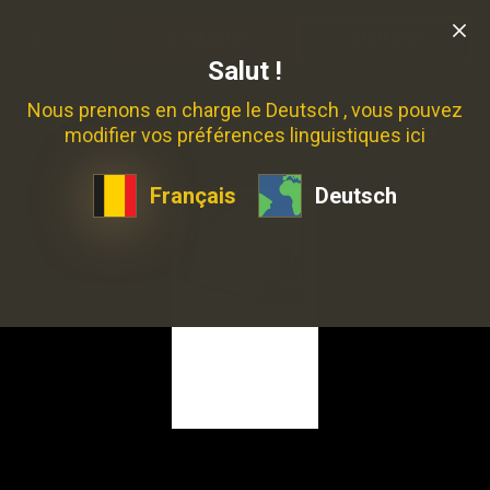
S'INSCRIRE
CONNEXION
Salut !
Nous prenons en charge le Deutsch , vous pouvez
modifier vos préférences linguistiques ici
Français
Deutsch