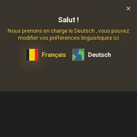
S'INSCRIRE
CONNEXION
Salut !
Nous prenons en charge le Deutsch , vous pouvez
modifier vos préférences linguistiques ici
Français
Deutsch