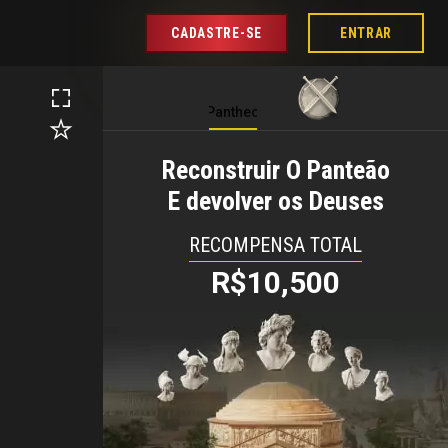
CADASTRE-SE
ENTRAR
Reconstruir O Panteão
E devolver os Deuses
RECOMPENSA TOTAL
R$10,500