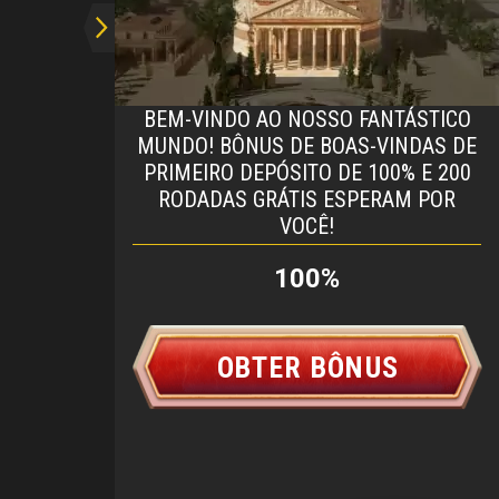
BEM-VINDO AO NOSSO FANTÁSTICO
MUNDO! BÔNUS DE BOAS-VINDAS DE
PRIMEIRO DEPÓSITO DE 100% E 200
RODADAS GRÁTIS ESPERAM POR
VOCÊ!
100%
OBTER BÔNUS