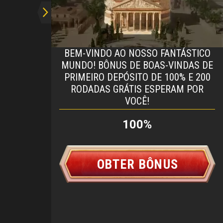
BEM-VINDO AO NOSSO FANTÁSTICO
MUNDO! BÔNUS DE BOAS-VINDAS DE
PRIMEIRO DEPÓSITO DE 100% E 200
RODADAS GRÁTIS ESPERAM POR
VOCÊ!
100%
OBTER BÔNUS