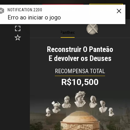
CADASTRE-SE
ENTRAR
NOTIFICATION.2200
Erro ao iniciar o jogo
Reconstruir O Panteão
E devolver os Deuses
RECOMPENSA TOTAL
R$10,500