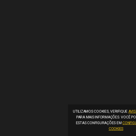
UTILIZAMOS COOKIES, VERIFIQUE
AVI
PARA MAIS INFORMAÇÕES. VOCÊ PO
ESTAS CONFIGURAÇÕES EM
CONFIG
COOKIES