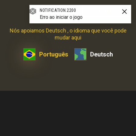
NOTIFICATION.2200
CADASTRE-SE
ENTRAR
Erro ao iniciar o jogo
Olá!
Você está jogando em modo de desmontração. O modo de
Nós apoiamos Deutsch , o idioma que você pode
jogo real é muito mais interessante!
mudar aqui
JOGO REAL
Português
Deutsch