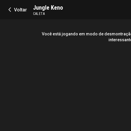
Jungle Keno
Voltar
CALETA
Você está jogando em modo de desmontração.
interessant