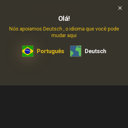
CADASTRE-SE
ENTRAR
Olá!
Nós apoiamos Deutsch , o idioma que você pode
mudar aqui
Português
Deutsch