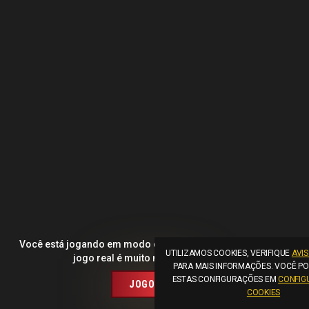
Você está jogando em modo de desmontração. O modo de
UTILIZAMOS COOKIES, VERIFIQUE
AVI
jogo real é muito mais interessante!
PARA MAIS INFORMAÇÕES. VOCÊ PO
ESTAS CONFIGURAÇÕES EM
CONFIG
JOGO REAL
COOKIES