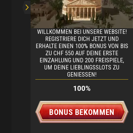
WILLKOMMEN BEI UNSERE WEBSITE!
REGISTRIERE DICH JETZT UND
ERHALTE EINEN 100% BONUS VON BIS
ZU CHF 550 AUF DEINE ERSTE
EINZAHLUNG UND 200 FREISPIELE,
UM DEINE LIEBLINGSSLOTS ZU
GENIESSEN!
100%
BONUS BEKOMMEN