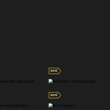
NOVÉ
NOVÉ