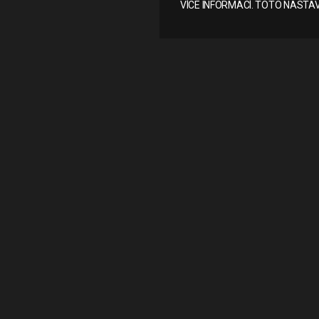
VÍCE INFORMACÍ. TOTO NASTA
ČEŠTINA
LIVE CHAT
Sporty
Zabezpečen
Sázková kancelář
Oznámení o 
údajů
Live sázení
Oznámení o 
Koňské dostihy
Zodpovědné 