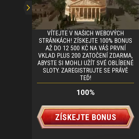
VÍTEJTE V NAŠICH WEBOVÝCH
STRÁNKÁCH! ZÍSKEJTE 100% BONUS
AŽ DO 12 500 KČ NA VÁŠ PRVNÍ
VKLAD PLUS 200 ZATOČENÍ ZDARMA,
ABYSTE SI MOHLI UŽÍT SVÉ OBLÍBENÉ
SLOTY. ZAREGISTRUJTE SE PRÁVĚ
TEĎ!
100%
ZÍSKEJTE BONUS