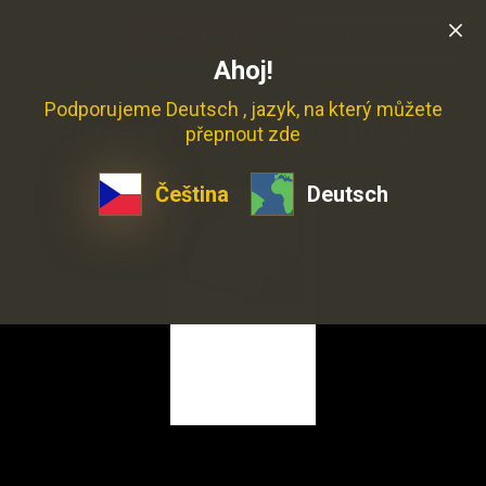
ZAREGISTRUJTE SE
PŘIHLÁSIT SE
Ahoj!
Podporujeme Deutsch , jazyk, na který můžete
přepnout zde
Čeština
Deutsch