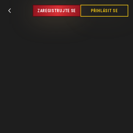
ZAREGISTRUJTE SE
PŘIHLÁSIT SE