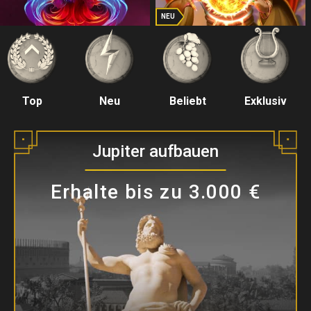
NEU
Top
Neu
Beliebt
Exklusiv
Jupiter aufbauen
Erhalte bis zu 3.000 €