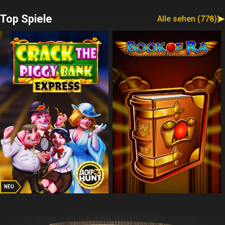
Top Spiele
Alle sehen (778)
NEU