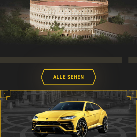
ALLE SEHEN