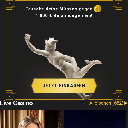
Tausche deine Münzen gegen
1.000 € Belohnungen ein!
JETZT EINKAUFEN
Live Casino
Alle sehen (652)