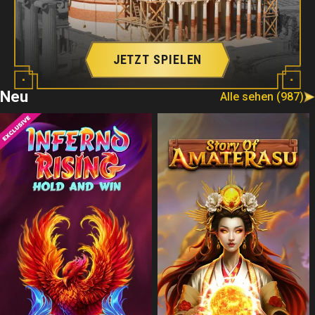
JETZT SPIELEN
Neu
Alle sehen (987)