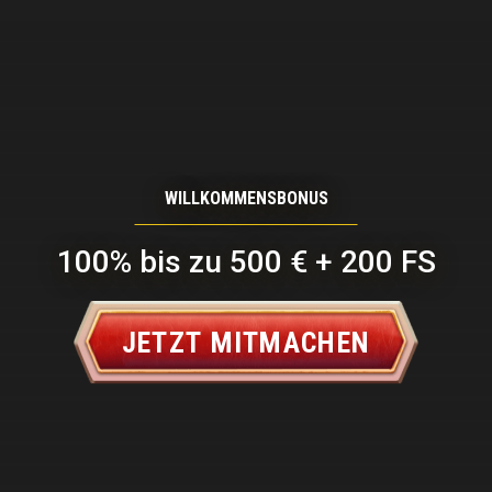
WILLKOMMENSBONUS
100% bis zu
500 €
+ 200 FS
JETZT MITMACHEN