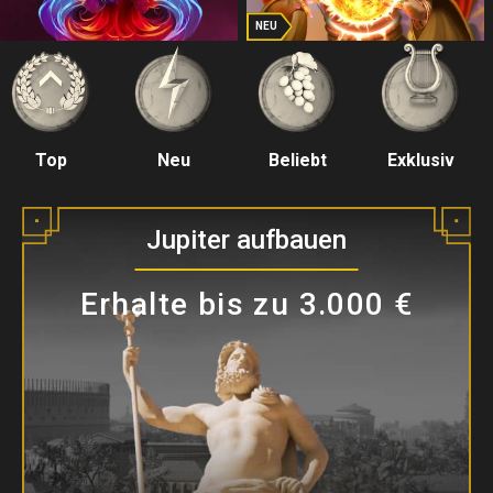
NEU
Top
Neu
Beliebt
Exklusiv
Jupiter aufbauen
Erhalte bis zu 3.000 €