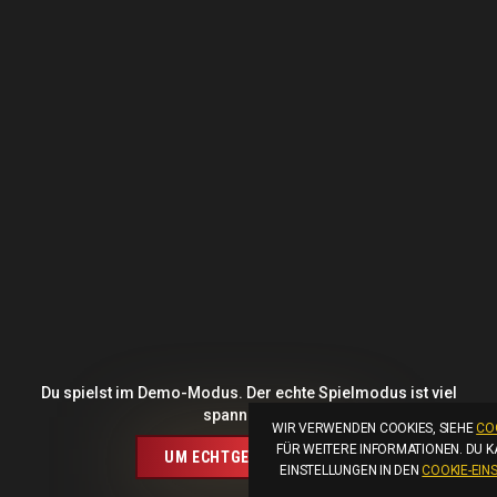
Du spielst im Demo-Modus. Der echte Spielmodus ist viel
spannender.
WIR VERWENDEN COOKIES, SIEHE
CO
FÜR WEITERE INFORMATIONEN. DU K
UM ECHTGELD SPIELEN
EINSTELLUNGEN IN DEN
COOKIE-EIN