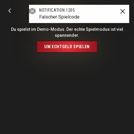
NOTIFICATION.1205
ANMELDEN
ANMELDUNG
Falscher Spielcode
Du spielst im Demo-Modus. Der echte Spielmodus ist viel
spannender.
UM ECHTGELD SPIELEN