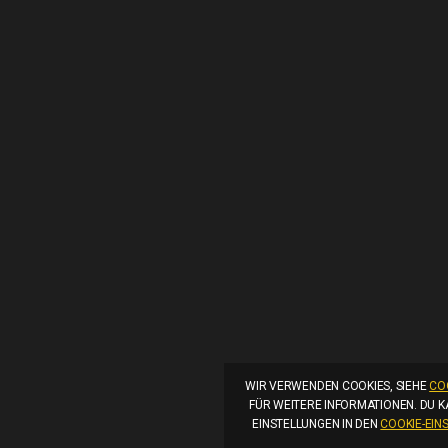
WIR VERWENDEN COOKIES, SIEHE
CO
FÜR WEITERE INFORMATIONEN. DU K
EINSTELLUNGEN IN DEN
COOKIE-EIN