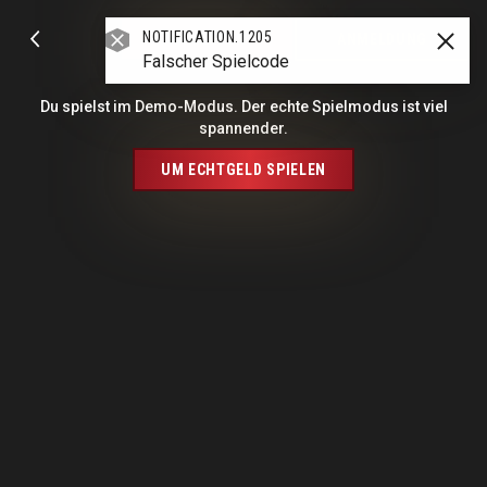
NOTIFICATION.1205
ANMELDEN
ANMELDUNG
Falscher Spielcode
Du spielst im Demo-Modus. Der echte Spielmodus ist viel
spannender.
UM ECHTGELD SPIELEN