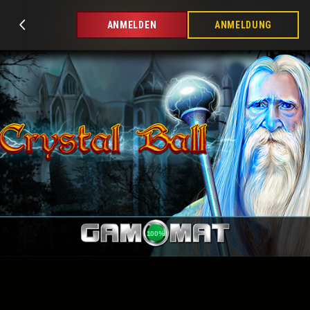
ANMELDEN
ANMELDUNG