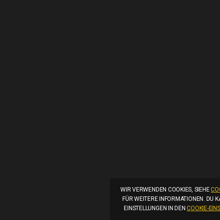
WIR VERWENDEN COOKIES, SIEHE
CO
FÜR WEITERE INFORMATIONEN. DU K
EINSTELLUNGEN IN DEN
COOKIE-EIN