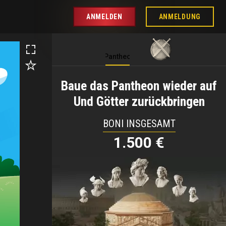
ANMELDEN
ANMELDUNG
Baue das Pantheon wieder auf
Und Götter zurückbringen
BONI INSGESAMT
1.500 €