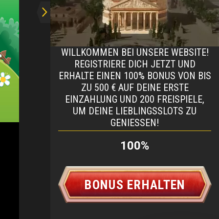
WILLKOMMEN BEI UNSERE WEBSITE!
REGISTRIERE DICH JETZT UND
ERHALTE EINEN 100% BONUS VON BIS
ZU 500 € AUF DEINE ERSTE
EINZAHLUNG UND 200 FREISPIELE,
UM DEINE LIEBLINGSSLOTS ZU
GENIESSEN!
100%
BONUS ERHALTEN