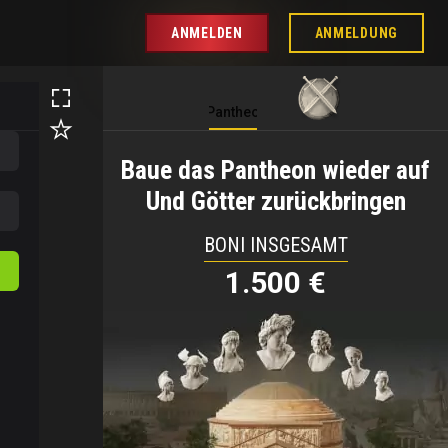
ANMELDEN
ANMELDUNG
Baue das Pantheon wieder auf
Und Götter zurückbringen
BONI INSGESAMT
1.500 €