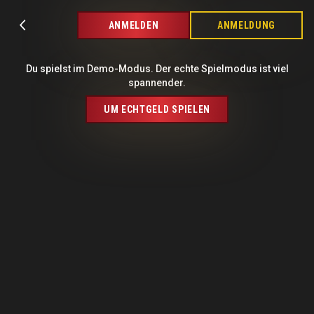
ANMELDEN
ANMELDUNG
Du spielst im Demo-Modus. Der echte Spielmodus ist viel
spannender.
UM ECHTGELD SPIELEN