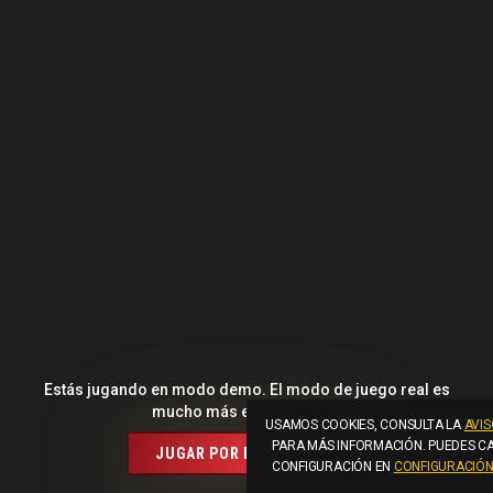
Estás jugando en modo demo. El modo de juego real es
mucho más emocionante.
USAMOS COOKIES, CONSULTA LA
AVIS
PARA MÁS INFORMACIÓN. PUEDES C
JUGAR POR DINERO REAL
CONFIGURACIÓN EN
CONFIGURACIÓN