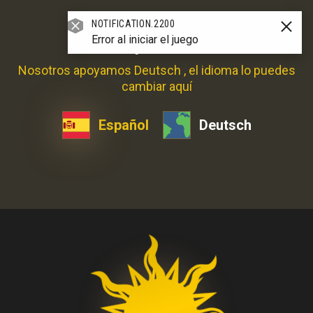
NOTIFICATION.2200
REGÍSTRATE
INICIAR SESIÓN
Error al iniciar el juego
¡Hola!
Nosotros apoyamos Deutsch , el idioma lo puedes
Estás jugando en modo demo. El modo de juego real es
mucho más emocionante.
cambiar aquí
JUGAR POR DINERO REAL
Español
Deutsch