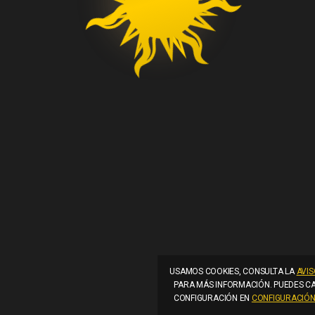
USAMOS COOKIES, CONSULTA LA
AVIS
PARA MÁS INFORMACIÓN. PUEDES C
CONFIGURACIÓN EN
CONFIGURACIÓN