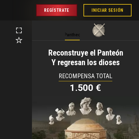
REGÍSTRATE
INICIAR SESIÓN
Reconstruye el Panteón
Y regresan los dioses
RECOMPENSA TOTAL
1.500 €