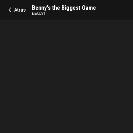
Benny's the Biggest Game
Atrás
MASCOT