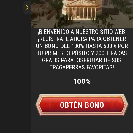
¡BIENVENIDO A NUESTRO SITIO WEB!
¡REGÍSTRATE AHORA PARA OBTENER
UN BONO DEL 100% HASTA 500 € POR
TU PRIMER DEPÓSITO Y 200 TIRADAS
GRATIS PARA DISFRUTAR DE SUS
TRAGAPERRAS FAVORITAS!
100%
OBTÉN BONO