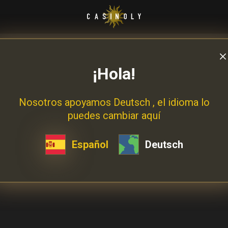
¡Hola!
Nosotros apoyamos Deutsch , el idioma lo
puedes cambiar aquí
Español
Deutsch