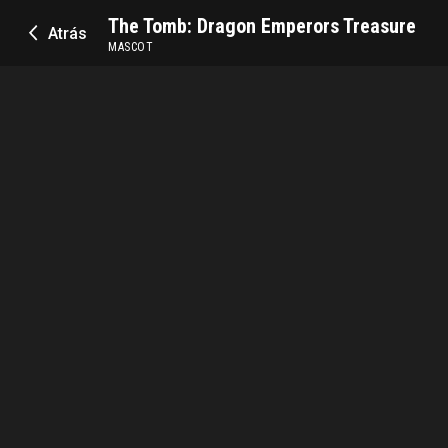
The Tomb: Dragon Emperors Treasure
Atrás
MASCOT