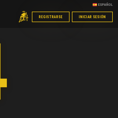
ESPAÑOL
REGISTRARSE
INICIAR SESIÓN
4