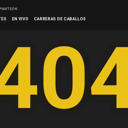
PANTEÓN
TES
EN VIVO
CARRERAS DE CABALLOS
40