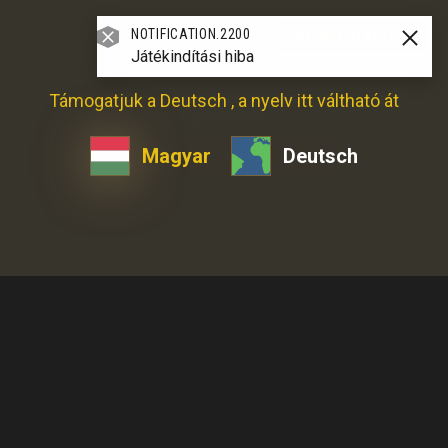
NOTIFICATION.2200
REGISZTRÁCIÓ
BEJELENTKEZÉS
Játékindítási hiba
Üdv!
Támogatjuk a Deutsch , a nyelv itt váltható át
Demó módban játszol. A valódi pénzes játék sokkal
izgalmasabb.
Magyar
Deutsch
JÁTSSZ VALÓDI PÉNZÉRT