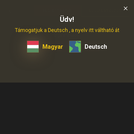
NOTIFICATION.1205
REGISZTRÁCIÓ
BEJELENTKEZÉS
Helytelen játékkód
Üdv!
Támogatjuk a Deutsch , a nyelv itt váltható át
Demó módban játszol. A valódi pénzes játék sokkal
izgalmasabb.
Magyar
Deutsch
JÁTSSZ VALÓDI PÉNZÉRT