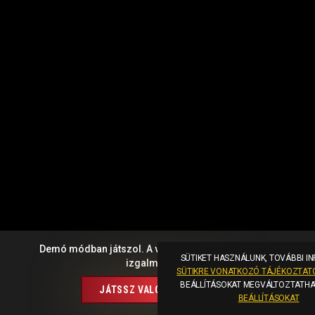
Demó módban játszol. A valódi pénzes játék sokkal
SÜTIKET HASZNÁLUNK, TOVÁBBI I
izgalmasabb.
SÜTIKRE VONATKOZÓ TÁJÉKOZTAT
BEÁLLÍTÁSOKAT MEGVÁLTOZTATH
JÁTSSZ VALÓDI PÉNZÉRT
BEÁLLÍTÁSOKAT