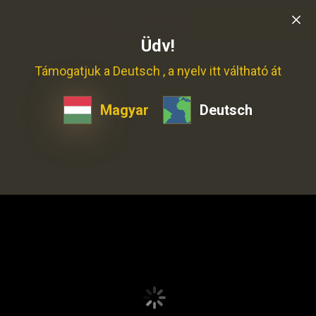
REGISZTRÁCIÓ
BEJELENTKEZÉS
Üdv!
Támogatjuk a Deutsch , a nyelv itt váltható át
Magyar
Deutsch