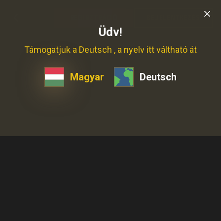
REGISZTRÁCIÓ
BEJELENTKEZÉS
Üdv!
Támogatjuk a Deutsch , a nyelv itt váltható át
Magyar
Deutsch