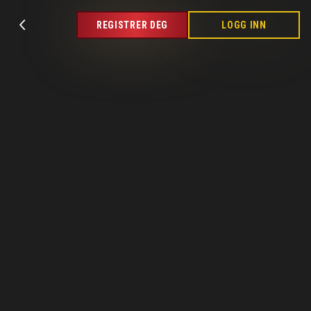
REGISTRER DEG
LOGG INN