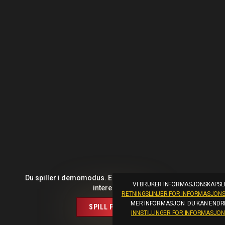
Du spiller i demomodus. Ekte spillmodus er mye mer
VI BRUKER INFORMASJONSKAPSLE
interessant.
RETNINGSLINJER FOR INFORMASJON
MER INFORMASJON. DU KAN ENDRE
SPILL PÅ EKTE
INNSTILLINGER FOR INFORMASJO