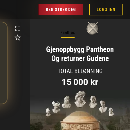
REGISTRER DEG
LOGG INN
Gjenoppbygg Pantheon
Og returner Gudene
TOTAL BELØNNING
15 000 kr