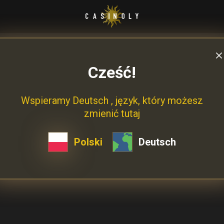
Cześć!
Wspieramy Deutsch , język, który możesz
zmienić tutaj
Polski
Deutsch