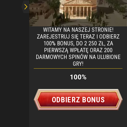
WITAMY NA NASZEJ STRONIE!
ZAREJESTRUJ SIĘ TERAZ I ODBIERZ
100% BONUS, DO 2 250 ZŁ, ZA
PIERWSZĄ WPŁATĘ ORAZ 200
DARMOWYCH SPINÓW NA ULUBIONE
GRY!
100%
ODBIERZ BONUS