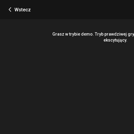
Wstecz
Grasz w trybie demo. Tryb prawdziwej gry
ekscytujący.