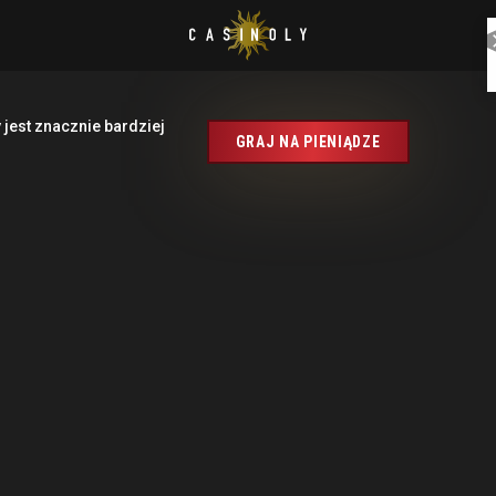
 jest znacznie bardziej
GRAJ NA PIENIĄDZE