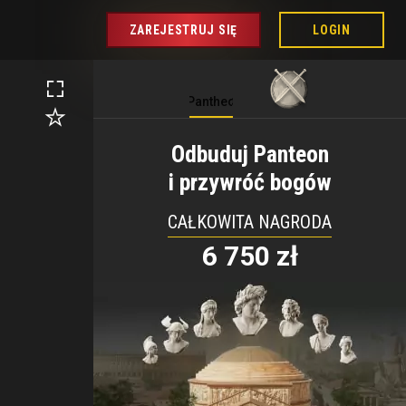
ZAREJESTRUJ SIĘ
LOGIN
Odbuduj Panteon
i przywróć bogów
CAŁKOWITA NAGRODA
6 750 zł