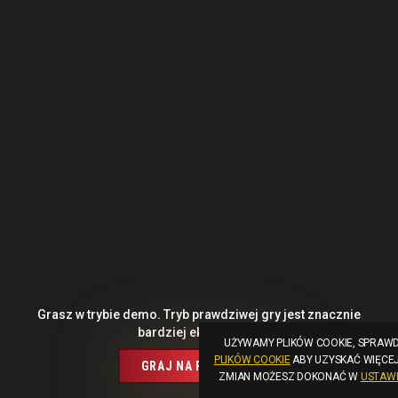
Grasz w trybie demo. Tryb prawdziwej gry jest znacznie
bardziej ekscytujący.
UŻYWAMY PLIKÓW COOKIE, SPRAW
PLIKÓW COOKIE
ABY UZYSKAĆ WIĘCEJ
GRAJ NA PIENIĄDZE
ZMIAN MOŻESZ DOKONAĆ W
USTAWI