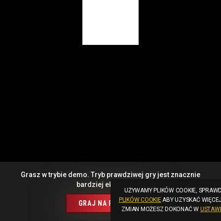
Grasz w trybie demo. Tryb prawdziwej gry jest znacznie
bardziej ekscytujący.
UŻYWAMY PLIKÓW COOKIE, SPRAW
PLIKÓW COOKIE
ABY UZYSKAĆ WIĘCEJ
GRAJ NA PIENIĄDZE
ZMIAN MOŻESZ DOKONAĆ W
USTAWI