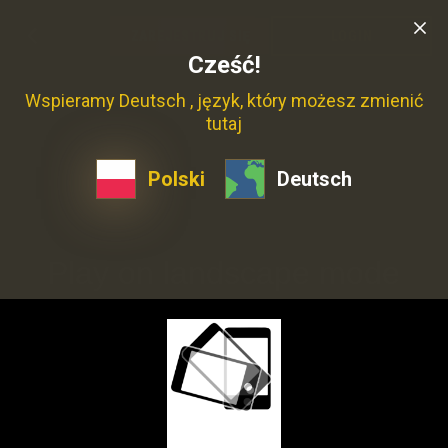
ZAREJESTRUJ SIĘ
LOGIN
Cześć!
Wspieramy Deutsch , język, który możesz zmienić
tutaj
Polski
Deutsch