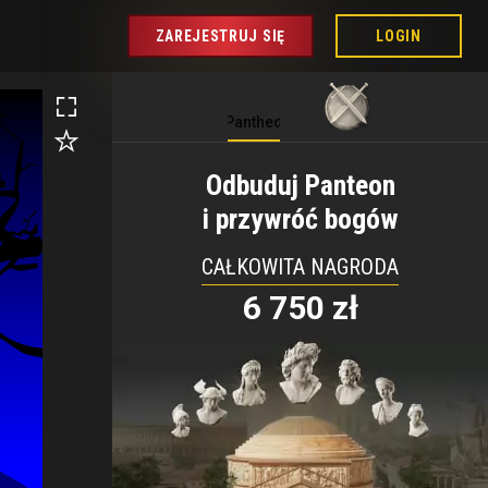
ZAREJESTRUJ SIĘ
LOGIN
Odbuduj Panteon
i przywróć bogów
CAŁKOWITA NAGRODA
6 750 zł