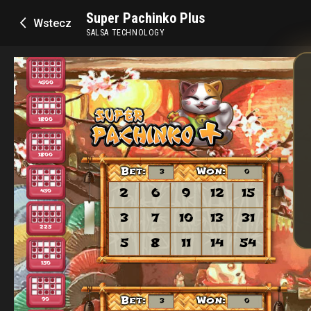
Super Pachinko Plus
Wstecz
SALSA TECHNOLOGY