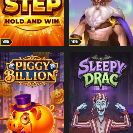
YENI
YENI