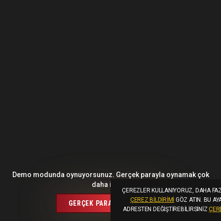
Demo modunda oynuyorsunuz. Gerçek parayla oynamak çok
daha ilginç.
ÇEREZLER KULLANIYORUZ, DAHA FAZL
ÇEREZ BILDIRIMI
GÖZ ATIN. BU AY
GERÇEK PARALARLA OYNA
ADRESTEN DEĞIŞTIREBILIRSINIZ
ÇER