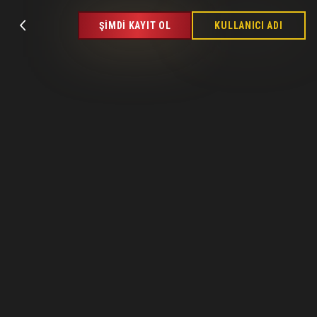
ŞIMDI KAYIT OL
KULLANICI ADI