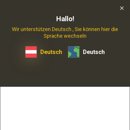
REGISTRIEREN
LOGIN
Hallo!
Wir unterstützen Deutsch , Sie können hier die
Sprache wechseln
Deutsch
Deutsch